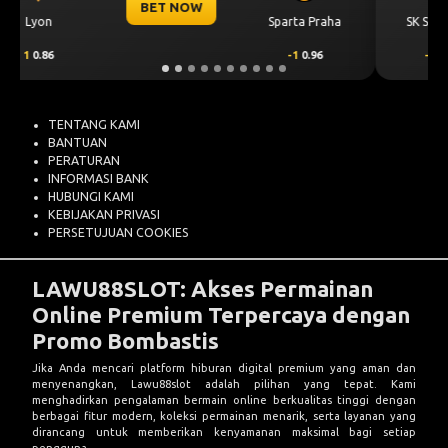
BET NOW
a
SK Sturm Graz
Fenerbahce
-0.5
0.95
0.5
0.87
TENTANG KAMI
BANTUAN
PERATURAN
INFORMASI BANK
HUBUNGI KAMI
KEBIJAKAN PRIVASI
PERSETUJUAN COOKIES
LAWU88SLOT: Akses Permainan
Online Premium Terpercaya dengan
Promo Bombastis
Jika Anda mencari platform hiburan digital premium yang aman dan
menyenangkan, Lawu88slot adalah pilihan yang tepat. Kami
menghadirkan pengalaman bermain online berkualitas tinggi dengan
berbagai fitur modern, koleksi permainan menarik, serta layanan yang
dirancang untuk memberikan kenyamanan maksimal bagi setiap
pengguna.