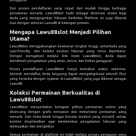
Dari proses pendaftaran yang cepat dan mudah hingga berbagai
penawaran menarik, Lawu88slot hadir sebagai destinasi utama bagi
Anda yang menginginkan hiburan berkelas. Platform ini juga dikenal
luas dengan sebutan Lawu88 di kalangan pemain.
Mengapa Lawu88slot Menjadi Pilihan
Utama?
Lawu88slot menggabungkan keamanan tingkat tinggi, antarmuka yang
user-friendly, dan koleksi konten hiburan yang terus diperbarui.
Dengan mengakses melalui
link resmi Lawu88slot
, Anda dapat
menikmati pengalaman yang aman, lancar, dan bebas gangguan.
Proses
pendaftaran Lawu88slot
hanya memakan waktu sebentar.
Setelah mendaftar, Anda langsung dapat mengeksplorasi seluruh fitur
yang tersedia dengan nyaman di Lawu88slot yang juga dikenal sebagai
Lawu88.
Koleksi Permainan Berkualitas di
Lawu88slot
Lawu88slot menyediakan beragam pilihan permainan online yang
dirancang dengan grafis menawan dan mekanisme permainan yang
menarik. Dari tema klasik hingga konsep modern yang inovatif, setiap
konten dioptimalkan agar memberikan pengalaman hiburan yang
memuaskan dan menghibur.
Semua permainan di platform ini telah melalui proses pengujian yang