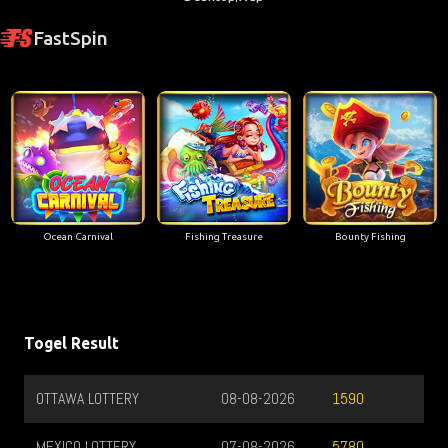
FastSpin
Ocean Carnival
Fishing Treasure
Bounty Fishing
Togel Result
OTTAWA LOTTERY
08-08-2026
H
1590
MEXICO LOTTERY
07-08-2026
5780