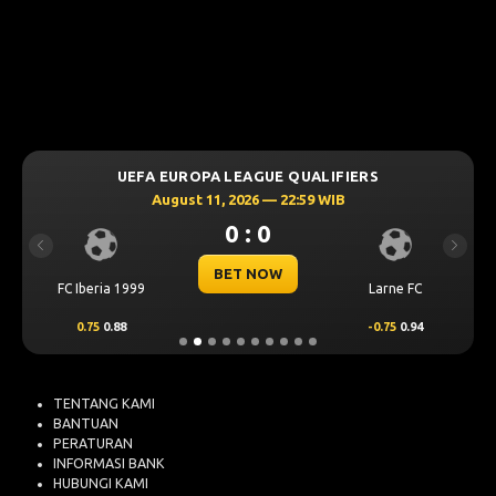
UEFA EUROPA LEAGUE QUALIFIERS
August 11, 2026 — 22:59 WIB
0 : 0
Previous
Next
BET NOW
FC Iberia 1999
Larne FC
0.75
0.88
-0.75
0.94
TENTANG KAMI
BANTUAN
PERATURAN
INFORMASI BANK
HUBUNGI KAMI