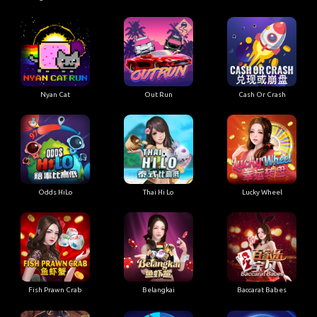
Nyan Cat
Out Run
Cash Or Crash
Odds HiLo
Thai Hi Lo
Lucky Wheel
Fish Prawn Crab
Belangkai
Baccarat Babes