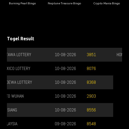
Burning Pearl Bingo
Neptune Treasure Bingo
Crypto Mania Bingo
Togel Result
HONGKONG
09-08-2026
8620