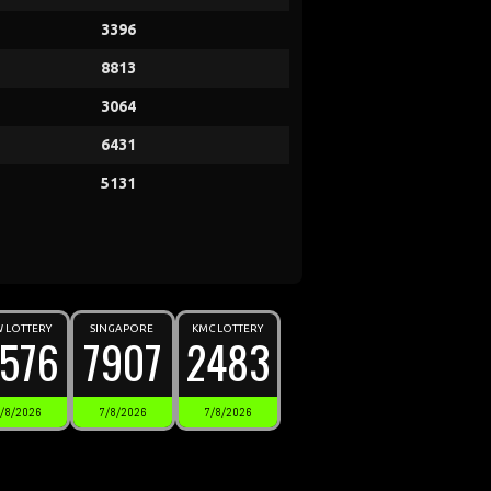
3396
8813
3064
6431
5131
W LOTTERY
SINGAPORE
KMC LOTTERY
576
7907
2483
/8/2026
7/8/2026
7/8/2026