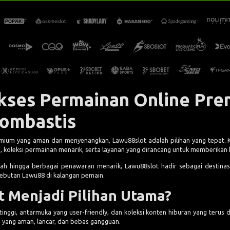
ses Permainan Online Pre
ombastis
remium yang aman dan menyenangkan, Lawu88slot adalah pilihan yang tepat
rn, koleksi permainan menarik, serta layanan yang dirancang untuk memberika
h hingga berbagai penawaran menarik, Lawu88slot hadir sebagai destina
 sebutan Lawu88 di kalangan pemain.
 Menjadi Pilihan Utama?
nggi, antarmuka yang user-friendly, dan koleksi konten hiburan yang terus
 yang aman, lancar, dan bebas gangguan.