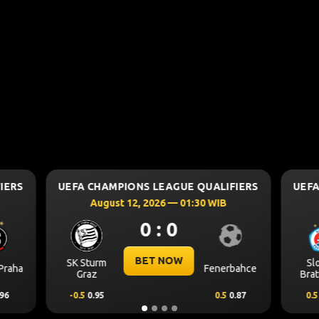
7/8/2026
IERS
E-FOOTBALL F24 INTERNATIONAL
E-
FRIENDLY
August 8, 2026 — 08:45 WIB
1 : 1
Saint-
oise
BET NOW
e-Portugal
e-England
e-
1.00
0.00
0.90
0.00
0.78
0.0