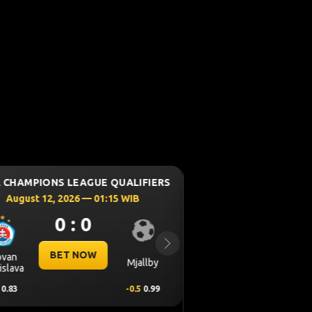
FOOTBALL F24 INTERNATIONAL
FRIENDLY
August 8, 2026 — 08:45 WIB
0 : 0
Next
BET NOW
Italy
e-Belgium
0
-0.69
0.00
0.45