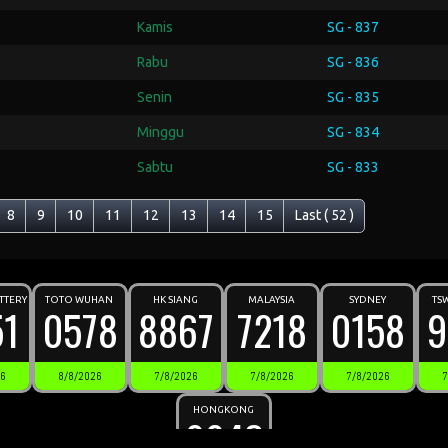
Kamis
SG - 837
Rabu
SG - 836
Senin
SG - 835
Minggu
SG - 834
Sabtu
SG - 833
8
9
10
11
12
13
14
15
Last ( 52 )
TTERY
TOTO WUHAN
HK SIANG
MALAYSIA
SYDNEY
TS
51
0578
8867
7218
0158
9
26
8/8/2026
7/8/2026
7/8/2026
7/8/2026
7
HONGKONG
9943