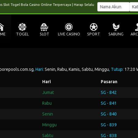
Togel Bola Casino Online Terpercaya | Harap Selalu Perhatikan Rek Tujuan Deposit
ME
TOGEL
SLOT
LIVE CASINO
SPORT
SABUNG
ARC
porepools.com.sg
, Hari:
Senin, Rabu, Kamis, Sabtu, Minggu
, Tutup:
17:20 
Hari
Pasaran
Jumat
SG - 842
Rabu
SG - 841
Senin
SG - 840
Minggu
SG - 839
Sabtu
SG - 838