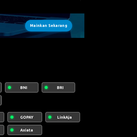
Mainkan Sekarang
BNI
BRI
GOPAY
LinkAja
Axiata