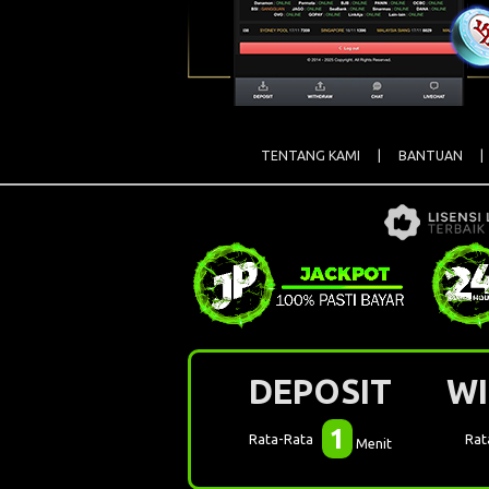
TENTANG KAMI
|
BANTUAN
|
DEPOSIT
W
1
Rata-Rata
Rat
Menit