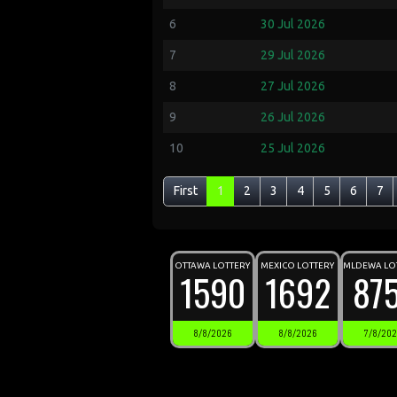
6
30 Jul 2026
7
29 Jul 2026
8
27 Jul 2026
9
26 Jul 2026
10
25 Jul 2026
First
1
2
3
4
5
6
7
OTTAWA LOTTERY
MEXICO LOTTERY
MLDEWA LO
1590
1692
87
8/8/2026
8/8/2026
7/8/20