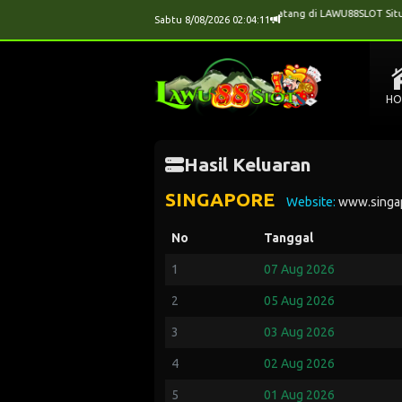
Selamat Datang di LAWU88SLOT Situs Slot 
Sabtu 8/08/2026 02:04:11
HO
Hasil Keluaran
SINGAPORE
Website:
www.singa
No
Tanggal
1
07 Aug 2026
2
05 Aug 2026
3
03 Aug 2026
4
02 Aug 2026
5
01 Aug 2026