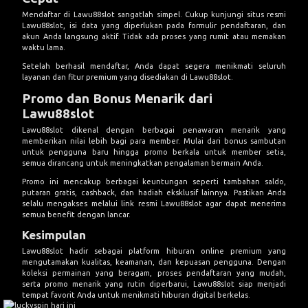
Mendaftar di Lawu88slot sangatlah simpel. Cukup kunjungi
situs resmi
Lawu88slot
, isi data yang diperlukan pada formulir pendaftaran, dan
akun Anda langsung aktif. Tidak ada proses yang rumit atau memakan
waktu lama.
Setelah berhasil mendaftar, Anda dapat segera menikmati seluruh
layanan dan fitur premium yang disediakan di Lawu88slot.
Promo dan Bonus Menarik dari
Lawu88slot
Lawu88slot dikenal dengan berbagai penawaran menarik yang
memberikan nilai lebih bagi para member. Mulai dari bonus sambutan
untuk pengguna baru hingga promo berkala untuk member setia,
semua dirancang untuk meningkatkan pengalaman bermain Anda.
Promo ini mencakup berbagai keuntungan seperti tambahan saldo,
putaran gratis, cashback, dan hadiah eksklusif lainnya. Pastikan Anda
selalu mengakses melalui
link resmi Lawu88slot
agar dapat menerima
semua benefit dengan lancar.
Kesimpulan
Lawu88slot hadir sebagai platform hiburan online premium yang
mengutamakan kualitas, keamanan, dan kepuasan pengguna. Dengan
koleksi permainan yang beragam, proses pendaftaran yang mudah,
serta promo menarik yang rutin diperbarui, Lawu88slot siap menjadi
tempat favorit Anda untuk menikmati hiburan digital berkelas.