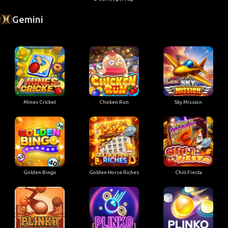
Gemini
Mines Cricket
Chicken Run
Sky Mission
Golden Bingo
Golden Horse Riches
Chili Fiesta