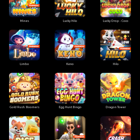
Mines
Lucky Hilo
Lucky Drop - Coco
Limbo
Keno
Hilo
Gold Rush: Boomers
Egg Hunt Bingo
Dragon Tower